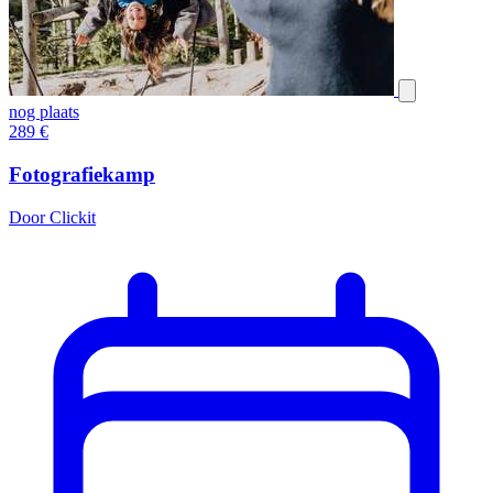
nog plaats
289
€
Fotografiekamp
Door Clickit