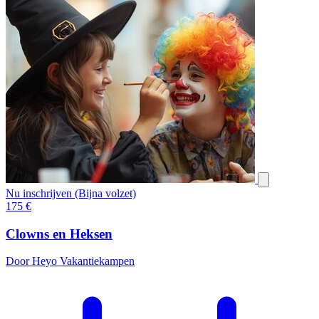
Nu inschrijven (Bijna volzet)
175
€
Clowns en Heksen
Door Heyo Vakantiekampen