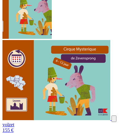
volzet
155
€