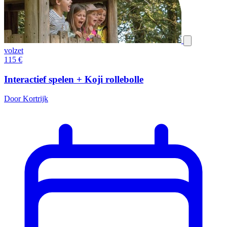
volzet
115
€
Interactief spelen + Koji rollebolle
Door Kortrijk