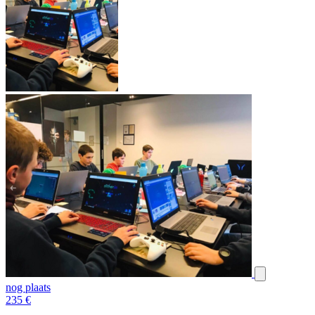
nog plaats
235
€