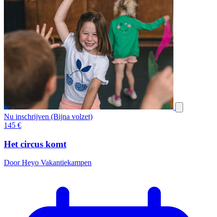
Nu inschrijven (Bijna volzet)
145
€
Het circus komt
Door Heyo Vakantiekampen