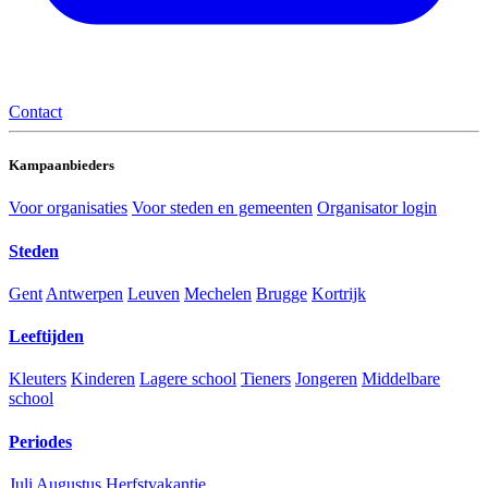
Contact
Kampaanbieders
Voor organisaties
Voor steden en gemeenten
Organisator login
Steden
Gent
Antwerpen
Leuven
Mechelen
Brugge
Kortrijk
Leeftijden
Kleuters
Kinderen
Lagere school
Tieners
Jongeren
Middelbare
school
Periodes
Juli
Augustus
Herfstvakantie