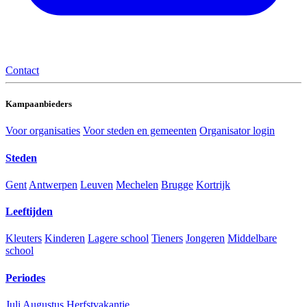
Contact
Kampaanbieders
Voor organisaties
Voor steden en gemeenten
Organisator login
Steden
Gent
Antwerpen
Leuven
Mechelen
Brugge
Kortrijk
Leeftijden
Kleuters
Kinderen
Lagere school
Tieners
Jongeren
Middelbare
school
Periodes
Juli
Augustus
Herfstvakantie