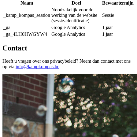
Naam
Doel
Bewaartermijn
Noodzakelijk voor de
_kamp_kompas_session
werking van de website
Sessie
(sessie-identificatie)
_ga
Google Analytics
1 jaar
_ga_4LH0HWGYW4
Google Analytics
1 jaar
Contact
Heeft u vragen over ons privacybeleid? Neem dan contact met ons
op via
info@kampkompas.be
.