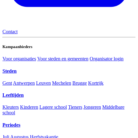
Contact
Kampaanbieders
Voor organisaties
Voor steden en gemeenten
Organisator login
Steden
Gent
Antwerpen
Leuven
Mechelen
Brugge
Kortrijk
Leeftijden
Kleuters
Kinderen
Lagere school
Tieners
Jongeren
Middelbare
school
Periodes
Juli
Augustus
Herfstvakantie