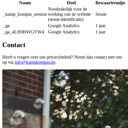
Naam
Doel
Bewaartermijn
Noodzakelijk voor de
_kamp_kompas_session
werking van de website
Sessie
(sessie-identificatie)
_ga
Google Analytics
1 jaar
_ga_4LH0HWGYW4
Google Analytics
1 jaar
Contact
Heeft u vragen over ons privacybeleid? Neem dan contact met ons
op via
info@kampkompas.be
.