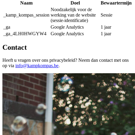
Naam
Doel
Bewaartermijn
Noodzakelijk voor de
_kamp_kompas_session
werking van de website
Sessie
(sessie-identificatie)
_ga
Google Analytics
1 jaar
_ga_4LH0HWGYW4
Google Analytics
1 jaar
Contact
Heeft u vragen over ons privacybeleid? Neem dan contact met ons
op via
info@kampkompas.be
.