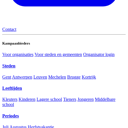
Contact
Kampaanbieders
Voor organisaties
Voor steden en gemeenten
Organisator login
Steden
Gent
Antwerpen
Leuven
Mechelen
Brugge
Kortrijk
Leeftijden
Kleuters
Kinderen
Lagere school
Tieners
Jongeren
Middelbare
school
Periodes
Juli
Augustus
Herfstvakantie