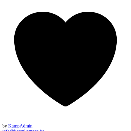
by
KampAdmin