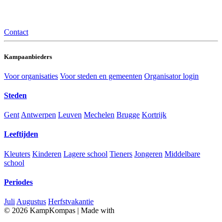
Contact
Kampaanbieders
Voor organisaties
Voor steden en gemeenten
Organisator login
Steden
Gent
Antwerpen
Leuven
Mechelen
Brugge
Kortrijk
Leeftijden
Kleuters
Kinderen
Lagere school
Tieners
Jongeren
Middelbare
school
Periodes
Juli
Augustus
Herfstvakantie
© 2026 KampKompas
|
Made with