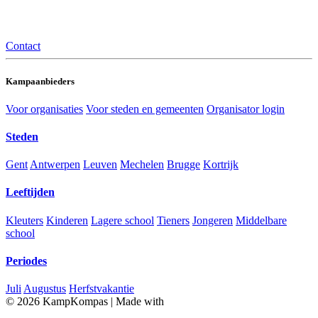
Contact
Kampaanbieders
Voor organisaties
Voor steden en gemeenten
Organisator login
Steden
Gent
Antwerpen
Leuven
Mechelen
Brugge
Kortrijk
Leeftijden
Kleuters
Kinderen
Lagere school
Tieners
Jongeren
Middelbare
school
Periodes
Juli
Augustus
Herfstvakantie
© 2026 KampKompas
|
Made with