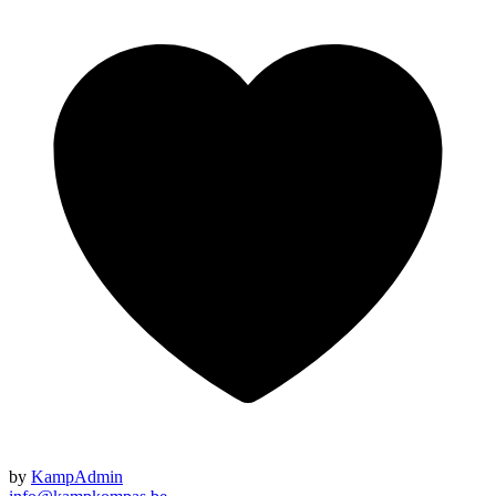
by
KampAdmin