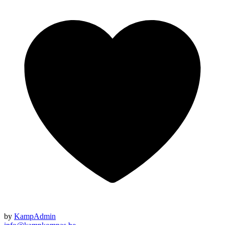
by
KampAdmin