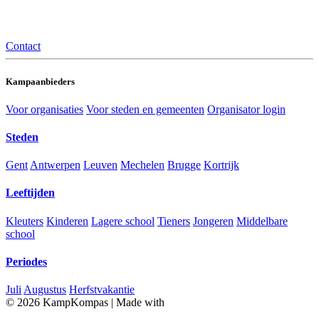
Contact
Kampaanbieders
Voor organisaties
Voor steden en gemeenten
Organisator login
Steden
Gent
Antwerpen
Leuven
Mechelen
Brugge
Kortrijk
Leeftijden
Kleuters
Kinderen
Lagere school
Tieners
Jongeren
Middelbare
school
Periodes
Juli
Augustus
Herfstvakantie
© 2026 KampKompas
|
Made with