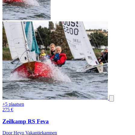
+5 plaatsen
275
€
Zeilkamp RS Feva
Door Heyo Vakantiekampen