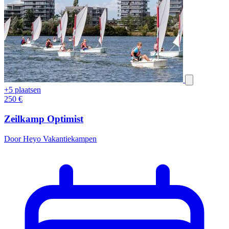
+5 plaatsen
250
€
Zeilkamp Optimist
Door Heyo Vakantiekampen