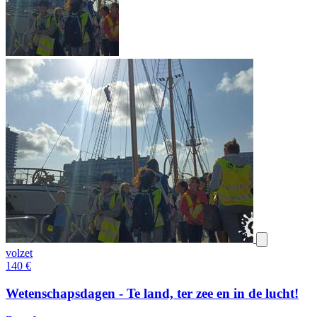
volzet
140
€
Wetenschapsdagen - Te land, ter zee en in de lucht!