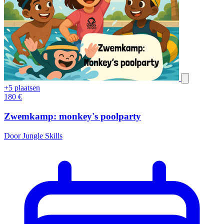
+5 plaatsen
180
€
Zwemkamp: monkey's poolparty
Door Jungle Skills