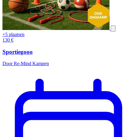
+5 plaatsen
130
€
Sportiegooo
Door Re-Mind Kampen