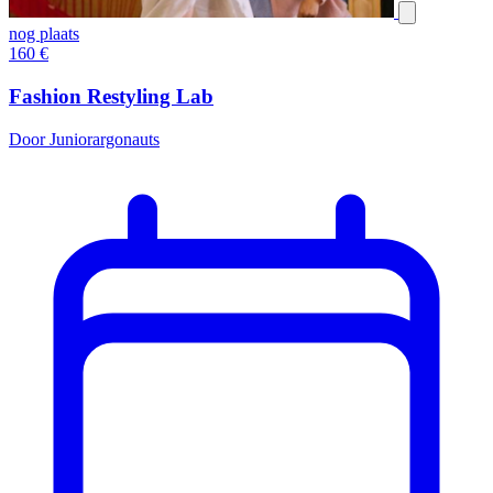
nog plaats
160
€
Fashion Restyling Lab
Door Juniorargonauts