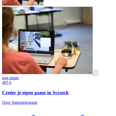
nog plaats
485
€
Creëer je eigen game in Scratch
Door Juniorargonauts