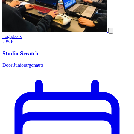
nog plaats
235
€
Studio Scratch
Door Juniorargonauts