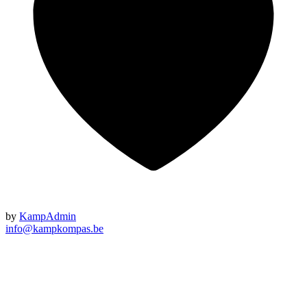
by
KampAdmin
info@kampkompas.be