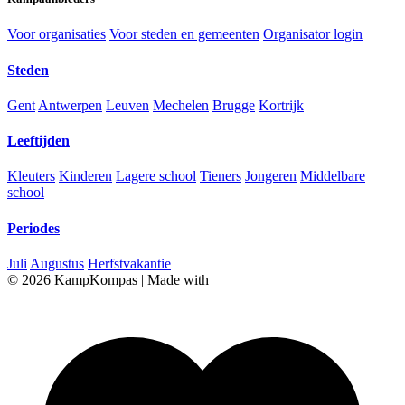
Voor organisaties
Voor steden en gemeenten
Organisator login
Steden
Gent
Antwerpen
Leuven
Mechelen
Brugge
Kortrijk
Leeftijden
Kleuters
Kinderen
Lagere school
Tieners
Jongeren
Middelbare
school
Periodes
Juli
Augustus
Herfstvakantie
© 2026 KampKompas
|
Made with