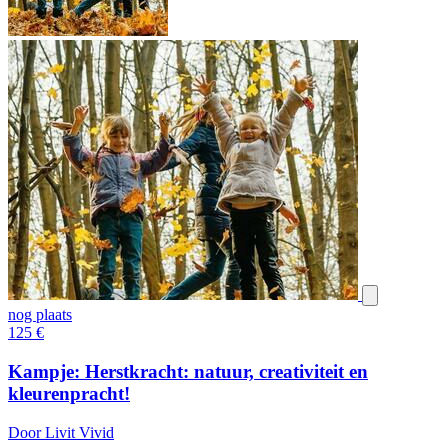
nog plaats
125
€
Kampje: Herstkracht: natuur, creativiteit en
kleurenpracht!
Door Livit Vivid