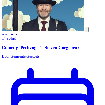
nog plaats
14
€
/dag
Comedy 'Pechvogel' - Steven Goegebeur
Door Gemeente Geetbets