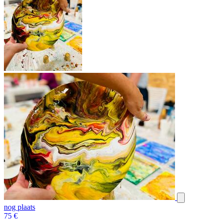
nog plaats
75
€