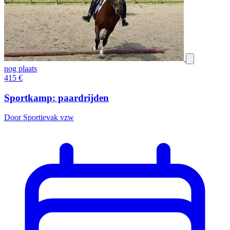
nog plaats
415
€
Sportkamp: paardrijden
Door Sportievak vzw