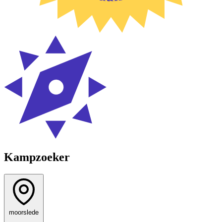
Kampzoeker
moorslede