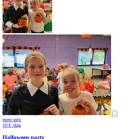
meer info
10
€
/dag
Halloween party