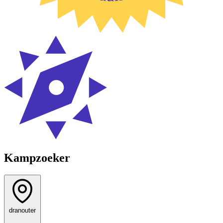
Kampzoeker
dranouter