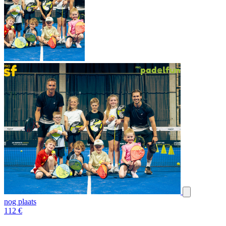
nog plaats
112
€