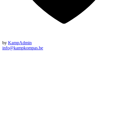
by
KampAdmin
info@kampkompas.be