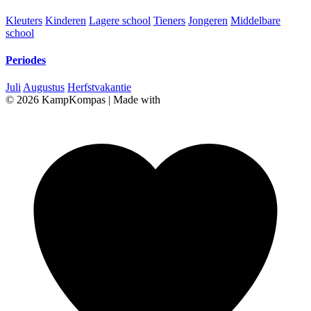
Kleuters
Kinderen
Lagere school
Tieners
Jongeren
Middelbare
school
Periodes
Juli
Augustus
Herfstvakantie
© 2026 KampKompas
|
Made with