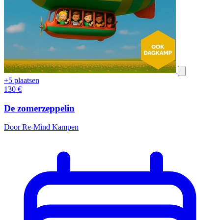
+5 plaatsen
130
€
De zomerzeppelin
Door Re-Mind Kampen