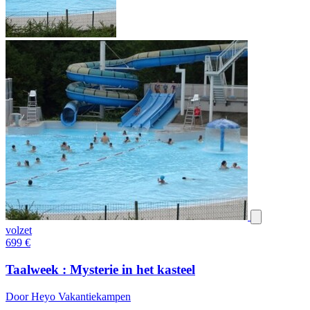
volzet
699
€
Taalweek : Mysterie in het kasteel
Door Heyo Vakantiekampen