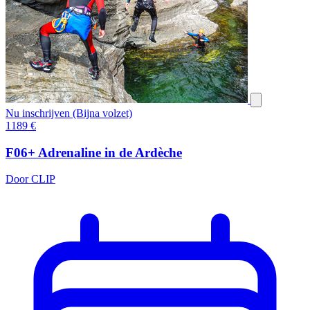
Nu inschrijven (Bijna volzet)
1189
€
F06+ Adrenaline in de Ardèche
Door CLIP