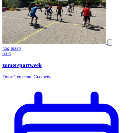
nog plaats
65
€
zomersportweek
Door Gemeente Geetbets