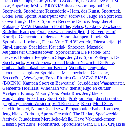
Elephant Camps
,
Colruyt Group Academy
,
De Creatieve STEM
vzw
,
SupaStar
,
JoMus
,
BRONKS theater voor jong publiek
,
Sportwerk
,
Sportdienst Tessenderlo - Ham
,
das Kunst
,
Sporttrack
,
CodeFever
,
Sportit
,
Ankerpunt vzw
,
Jocrevak
,
Jeugd en Sport Mol
,
Cowa-Bunga
,
Dienst Sport en Recreatie Deinze
,
Jeugddienst
Koksijde
,
VZW Dansstudio Petit Plié
,
Felies
,
Gekkoo
,
Vzwkadee
,
Re-Mind Kampen
,
Oranje vzw - dienst vrije tijd
,
Klavertjeshof
,
Kortrijk
,
Gemeente Londerzeel
,
Sporta-kampen
,
Jungle Skills
,
Sportdienst Lochristi
,
Dienst Vrije Tijd Vilvoorde
,
Dienst vrije tijd
Sint-Laureins
,
Speelplein Katjeduk
,
Snoe-zen
,
Muzaïek
,
Jeugdtheater Ondersteboven
,
Sportcentrum De Fabriek Sint-
Lievens-Houtem
,
People On Stage
,
Jeugd & Sport Zottegem
,
De
Speelvogels
,
Vrije Ateliers
,
Lokaal bestuur Nazareth-De Pinte
,
Onthaal balie lokaal bestuur Bertem
,
Woodkid
,
Jeugdloket
Herentals
,
Jeugd- en Sportdienst Maasmechelen
,
Gentsebc
,
SoccerFun
,
Wevelgem
,
Forza Ritmica Gent VZW
,
BKSB
(BOENK! Kampen Sport en Beweging)
,
Jeugddienst Waasmunster
,
Gemeente Hoeilaart
,
Windhaan vzw
,
dienst jeugd en cultuur
Avelgem
,
Krunsj
,
Missing You
,
Panta Rhei
,
Jeugddienst
Hoogstraten
,
Free-Time
,
Sport Zele
,
ProSportsFun
,
dienst sport en
jeugd - gemeente Westerlo
,
VTI Roeselare
,
Kena
,
Multi Stars
,
Clickit
,
Impact
,
NatuurTalent vzw
,
Pimpampukje BuitenKampen
,
Jeugddienst Torhout
,
Sporty Creactief
,
The Hedge
,
Speelweelde
,
Activak
,
Jeugddienst Merelbeke-Melle
,
Heyo Vakantiekampen
,
Dienst Sport Zulte
,
Footinstruct
,
Sportdienst Gent
,
DUIK
,
Crejaksie