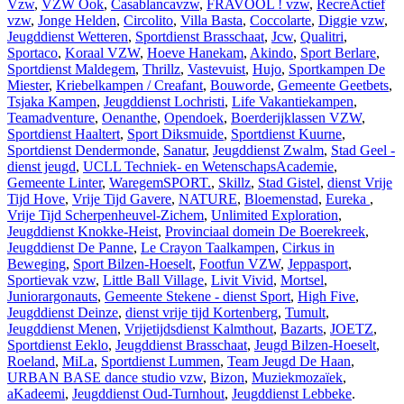
Vzw
,
VZW Ook
,
Casablancavzw
,
FRAVOOL ! vzw
,
RecreActief
vzw
,
Jonge Helden
,
Circolito
,
Villa Basta
,
Coccolarte
,
Diggie vzw
,
Jeugddienst Wetteren
,
Sportdienst Brasschaat
,
Jcw
,
Qualitri
,
Sportaco
,
Koraal VZW
,
Hoeve Hanekam
,
Akindo
,
Sport Berlare
,
Sportdienst Maldegem
,
Thrillz
,
Vastevuist
,
Hujo
,
Sportkampen De
Miester
,
Kriebelkampen / Creafant
,
Bouworde
,
Gemeente Geetbets
,
Tsjaka Kampen
,
Jeugddienst Lochristi
,
Life Vakantiekampen
,
Teamadventure
,
Oenanthe
,
Opendoek
,
Boerderijklassen VZW
,
Sportdienst Haaltert
,
Sport Diksmuide
,
Sportdienst Kuurne
,
Sportdienst Dendermonde
,
Sanatur
,
Jeugddienst Zwalm
,
Stad Geel -
dienst jeugd
,
UCLL Techniek- en WetenschapsAcademie
,
Gemeente Linter
,
WaregemSPORT.
,
Skillz
,
Stad Gistel
,
dienst Vrije
Tijd Hove
,
Vrije Tijd Gavere
,
NATURE
,
Bloemenstad
,
Eureka
,
Vrije Tijd Scherpenheuvel-Zichem
,
Unlimited Exploration
,
Jeugddienst Knokke-Heist
,
Provinciaal domein De Boerekreek
,
Jeugddienst De Panne
,
Le Crayon Taalkampen
,
Cirkus in
Beweging
,
Sport Bilzen-Hoeselt
,
Footfun VZW
,
Jeppasport
,
Sportievak vzw
,
Little Ball Village
,
Livit Vivid
,
Mortsel
,
Juniorargonauts
,
Gemeente Stekene - dienst Sport
,
High Five
,
Jeugddienst Deinze
,
dienst vrije tijd Kortenberg
,
Tumult
,
Jeugddienst Menen
,
Vrijetijdsdienst Kalmthout
,
Bazarts
,
JOETZ
,
Sportdienst Eeklo
,
Jeugddienst Brasschaat
,
Jeugd Bilzen-Hoeselt
,
Roeland
,
MiLa
,
Sportdienst Lummen
,
Team Jeugd De Haan
,
URBAN BASE dance studio vzw
,
Bizon
,
Muziekmozaïek
,
aKadeemi
,
Jeugddienst Oud-Turnhout
,
Jeugddienst Lebbeke
.