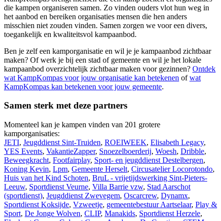
die kampen organiseren samen. Zo vinden ouders vlot hun weg in
het aanbod en bereiken organisaties mensen die hen anders
misschien niet zouden vinden. Samen zorgen we voor een divers,
toegankelijk en kwaliteitsvol kampaanbod.
Ben je zelf een kamporganisatie en wil je je kampaanbod zichtbaar
maken? Of werk je bij een stad of gemeente en wil je het lokale
kampaanbod overzichtelijk zichtbaar maken voor gezinnen?
Ontdek
wat KampKompas voor jouw organisatie kan betekenen
of
wat
KampKompas kan betekenen voor jouw gemeente
.
Samen sterk met deze partners
Momenteel kan je kampen vinden van 201 grotere
kamporganisaties:
JETI
,
Jeugddienst Sint-Truiden
,
ROEIWEEK
,
Elisabeth Legacy
,
YES Events
,
VakantieZapper
,
Snoezelboerderij
,
Woesh
,
Dribble
,
Beweegkracht
,
Footfairplay
,
Sport- en jeugddienst Destelbergen
,
Koning Kevin
,
Lpm
,
Gemeente Herselt
,
Circusatelier Locorotondo
,
Huis van het Kind Schoten
,
BruL - vrijetijdswerking Sint-Pieters-
Leeuw
,
Sportdienst Veurne
,
Villa Barrie vzw
,
Stad Aarschot
(sportdienst)
,
Jeugddienst Zwevegem
,
Oscarcrew
,
Dynamx
,
Sportdienst Koksijde
,
Vzweetje
,
gemeentebestuur Aartselaar
,
Play &
Sport
,
De Jonge Wolven
,
CLIP
,
Manakids
,
Sportdienst Herzele
,