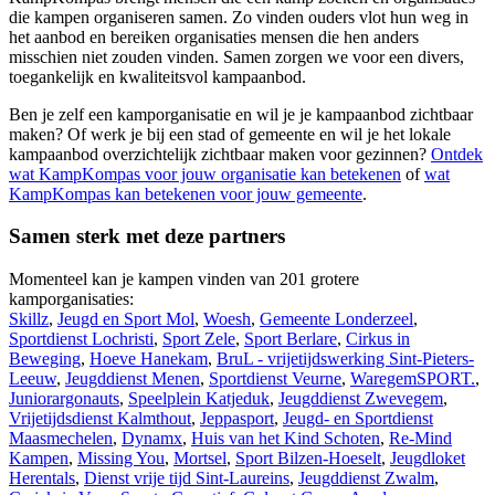
die kampen organiseren samen. Zo vinden ouders vlot hun weg in
het aanbod en bereiken organisaties mensen die hen anders
misschien niet zouden vinden. Samen zorgen we voor een divers,
toegankelijk en kwaliteitsvol kampaanbod.
Ben je zelf een kamporganisatie en wil je je kampaanbod zichtbaar
maken? Of werk je bij een stad of gemeente en wil je het lokale
kampaanbod overzichtelijk zichtbaar maken voor gezinnen?
Ontdek
wat KampKompas voor jouw organisatie kan betekenen
of
wat
KampKompas kan betekenen voor jouw gemeente
.
Samen sterk met deze partners
Momenteel kan je kampen vinden van 201 grotere
kamporganisaties:
Skillz
,
Jeugd en Sport Mol
,
Woesh
,
Gemeente Londerzeel
,
Sportdienst Lochristi
,
Sport Zele
,
Sport Berlare
,
Cirkus in
Beweging
,
Hoeve Hanekam
,
BruL - vrijetijdswerking Sint-Pieters-
Leeuw
,
Jeugddienst Menen
,
Sportdienst Veurne
,
WaregemSPORT.
,
Juniorargonauts
,
Speelplein Katjeduk
,
Jeugddienst Zwevegem
,
Vrijetijdsdienst Kalmthout
,
Jeppasport
,
Jeugd- en Sportdienst
Maasmechelen
,
Dynamx
,
Huis van het Kind Schoten
,
Re-Mind
Kampen
,
Missing You
,
Mortsel
,
Sport Bilzen-Hoeselt
,
Jeugdloket
Herentals
,
Dienst vrije tijd Sint-Laureins
,
Jeugddienst Zwalm
,