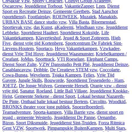
Crejaksie Vzw
,
Sporty Creactief
,
Colruyt Group Academy
,
Oscarcrew
,
Jeugddienst Torhout
,
VakantieZapper
,
Lpm
,
Dienst
Sport en Recreatie Deinze
,
Gemeente Geetbets
,
Stad Aarschot
(sportdienst)
,
Footfairplay
,
ROEIWEEK
,
Muzaïek
,
Manakids
,
URBAN BASE dance studio vzw
,
Villa Basta
,
Bloemenstad
,
Sportievak vzw
,
das Kunst
,
aKadeemi
,
Windhaan vzw
,
Jeugddienst
Lebbeke
,
Sportdienst Haaltert
,
Sportdienst Koksijde
,
Life
Vakantiekampen
,
Klavertjeshof
,
Jeugd & Sport Zottegem
,
High
Five
,
dienst vrije tijd Kortenberg
,
Sportcentrum De Fabriek Sint-
Lievens-Houtem
,
Sportaco
,
Heyo Vakantiekampen
,
Vzwkadee
,
dienst Vrije Tijd Hove
,
Jeugddienst Waasmunster
,
Kriebelkampen /
Creafant
,
JoMus
,
Sporttrack
,
VTI Roeselare
,
Elephant Camps
,
Dienst Sport Zulte
,
VZW Dansstudio Petit Plié
,
Jeugddienst Deinze
,
Casablancavzw
,
Dribble
,
De Creatieve STEM vzw
,
Coccolarte
,
Cowa-Bunga
,
Wevelgem
,
Tsjaka Kampen
,
Felies
,
Vrije Tijd
Gavere
,
Jungle Skills
,
Bouworde
,
Sportdienst Tessenderlo - Ham
,
JOETZ
,
De Jonge Wolven
,
Gemeente Herselt
,
Oranje vzw - dienst
vrije tijd
,
Sanatur
,
Roeland
,
Little Ball Village
,
Jeugddienst Knokke-
Heist
,
Gemeente Stekene - dienst Sport
,
Lokaal bestuur Nazareth-
De Pinte
,
Onthaal balie lokaal bestuur Bertem
,
Circolito
,
Woodkid
,
BRONKS theater voor jong publiek
,
Snoezelboerderij
,
Teamadventure
,
Sporta-kampen
,
Villa Barrie vzw
,
dienst sport en
jeugd - gemeente Westerlo
,
Jeugddienst De Panne
,
Oenanthe
,
Bizon
,
Sport Diksmuide
,
Jeugddienst Sint-Truiden
,
Forza Ritmica
Gent VZW
,
Sportwerk
,
Pimpampukje BuitenKampen
,
Multi Stars
,