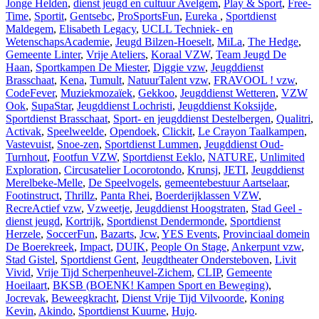
Jonge Helden
,
dienst jeugd en cultuur Avelgem
,
Play & Sport
,
Free-
Time
,
Sportit
,
Gentsebc
,
ProSportsFun
,
Eureka
,
Sportdienst
Maldegem
,
Elisabeth Legacy
,
UCLL Techniek- en
WetenschapsAcademie
,
Jeugd Bilzen-Hoeselt
,
MiLa
,
The Hedge
,
Gemeente Linter
,
Vrije Ateliers
,
Koraal VZW
,
Team Jeugd De
Haan
,
Sportkampen De Miester
,
Diggie vzw
,
Jeugddienst
Brasschaat
,
Kena
,
Tumult
,
NatuurTalent vzw
,
FRAVOOL ! vzw
,
CodeFever
,
Muziekmozaïek
,
Gekkoo
,
Jeugddienst Wetteren
,
VZW
Ook
,
SupaStar
,
Jeugddienst Lochristi
,
Jeugddienst Koksijde
,
Sportdienst Brasschaat
,
Sport- en jeugddienst Destelbergen
,
Qualitri
,
Activak
,
Speelweelde
,
Opendoek
,
Clickit
,
Le Crayon Taalkampen
,
Vastevuist
,
Snoe-zen
,
Sportdienst Lummen
,
Jeugddienst Oud-
Turnhout
,
Footfun VZW
,
Sportdienst Eeklo
,
NATURE
,
Unlimited
Exploration
,
Circusatelier Locorotondo
,
Krunsj
,
JETI
,
Jeugddienst
Merelbeke-Melle
,
De Speelvogels
,
gemeentebestuur Aartselaar
,
Footinstruct
,
Thrillz
,
Panta Rhei
,
Boerderijklassen VZW
,
RecreActief vzw
,
Vzweetje
,
Jeugddienst Hoogstraten
,
Stad Geel -
dienst jeugd
,
Kortrijk
,
Sportdienst Dendermonde
,
Sportdienst
Herzele
,
SoccerFun
,
Bazarts
,
Jcw
,
YES Events
,
Provinciaal domein
De Boerekreek
,
Impact
,
DUIK
,
People On Stage
,
Ankerpunt vzw
,
Stad Gistel
,
Sportdienst Gent
,
Jeugdtheater Ondersteboven
,
Livit
Vivid
,
Vrije Tijd Scherpenheuvel-Zichem
,
CLIP
,
Gemeente
Hoeilaart
,
BKSB (BOENK! Kampen Sport en Beweging)
,
Jocrevak
,
Beweegkracht
,
Dienst Vrije Tijd Vilvoorde
,
Koning
Kevin
,
Akindo
,
Sportdienst Kuurne
,
Hujo
.