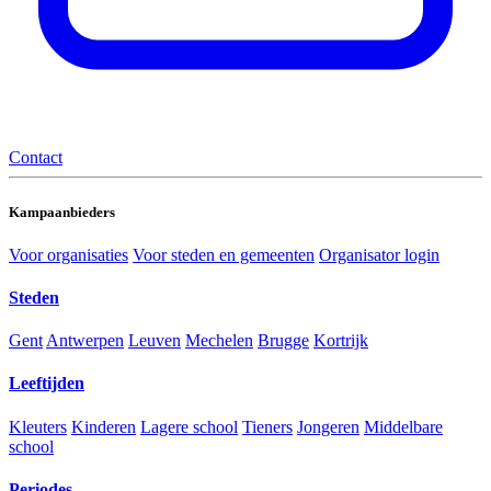
Contact
Kampaanbieders
Voor organisaties
Voor steden en gemeenten
Organisator login
Steden
Gent
Antwerpen
Leuven
Mechelen
Brugge
Kortrijk
Leeftijden
Kleuters
Kinderen
Lagere school
Tieners
Jongeren
Middelbare
school
Periodes