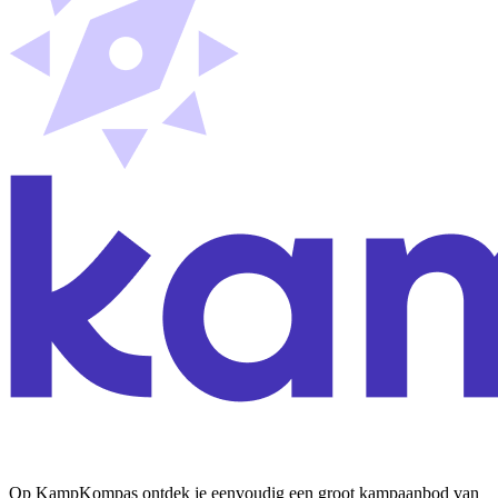
Op KampKompas ontdek je eenvoudig een groot kampaanbod van