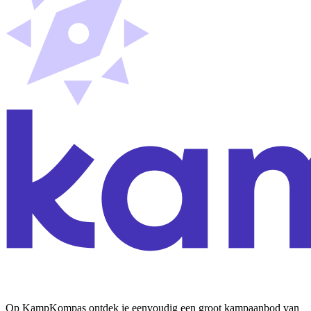
Op KampKompas ontdek je eenvoudig een groot kampaanbod van