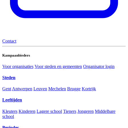
Contact
Kampaanbieders
Voor organisaties
Voor steden en gemeenten
Organisator login
Steden
Gent
Antwerpen
Leuven
Mechelen
Brugge
Kortrijk
Leeftijden
Kleuters
Kinderen
Lagere school
Tieners
Jongeren
Middelbare
school
Periodes