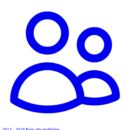
2013 - 2018
❗️niet alle leeftijden