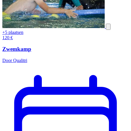
+5 plaatsen
120
€
Zwemkamp
Door Qualitri