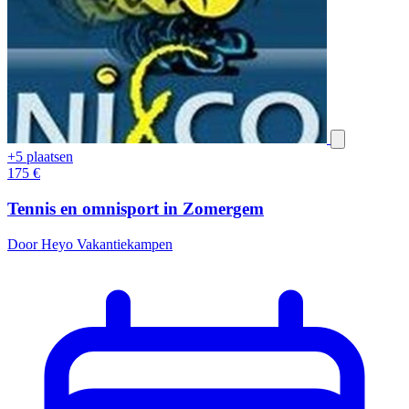
+5 plaatsen
175
€
Tennis en omnisport in Zomergem
Door Heyo Vakantiekampen