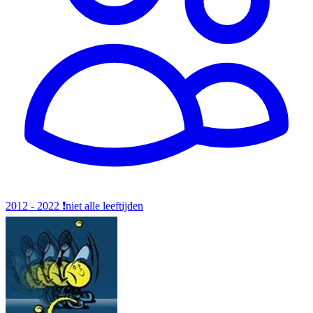
2012 - 2022
❗️niet alle leeftijden