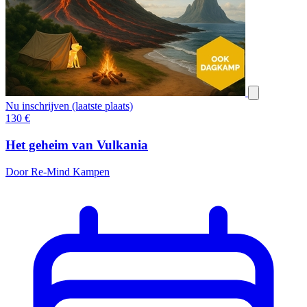
Nu inschrijven (laatste plaats)
130
€
Het geheim van Vulkania
Door Re-Mind Kampen