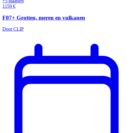
+5 plaatsen
1159
€
F07+ Grotten, meren en vulkanen
Door CLIP