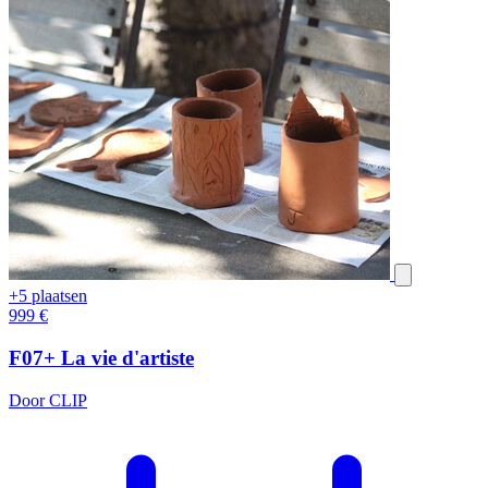
+5 plaatsen
999
€
F07+ La vie d'artiste
Door CLIP