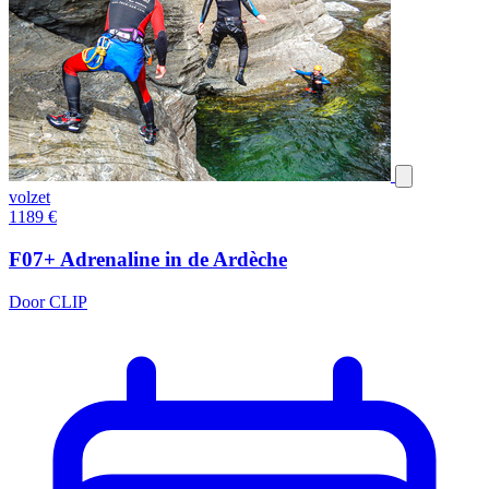
volzet
1189
€
F07+ Adrenaline in de Ardèche
Door CLIP