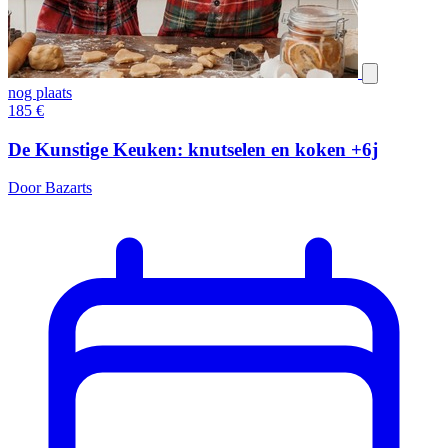
nog plaats
185
€
De Kunstige Keuken: knutselen en koken +6j
Door Bazarts