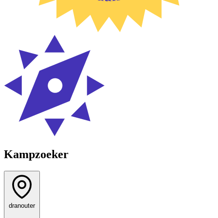
Kampzoeker
dranouter