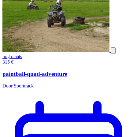
nog plaats
315
€
paintball-quad-adventure
Door Sporttrack