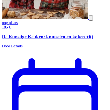
nog plaats
185
€
De Kunstige Keuken: knutselen en koken +6j
Door Bazarts