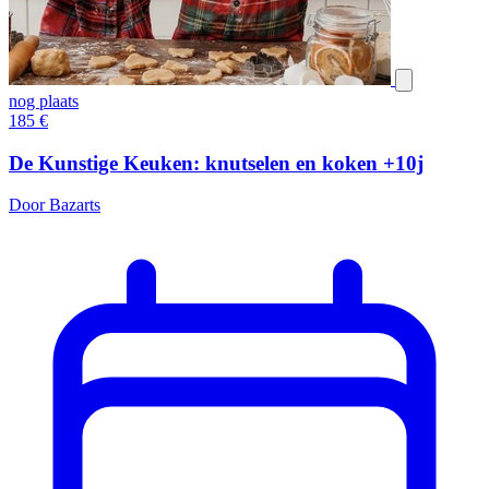
nog plaats
185
€
De Kunstige Keuken: knutselen en koken +10j
Door Bazarts