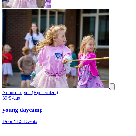
Nu inschrijven (Bijna volzet)
39
€
/dag
young daycamp
Door YES Events