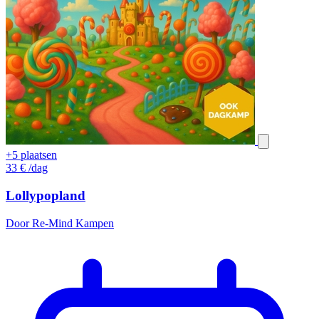
+5 plaatsen
33
€
/dag
Lollypopland
Door Re-Mind Kampen