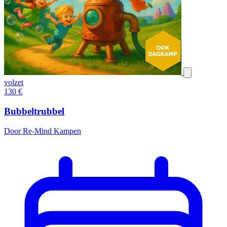
volzet
130
€
Bubbeltrubbel
Door Re-Mind Kampen