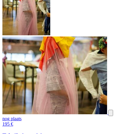
nog plaats
195
€