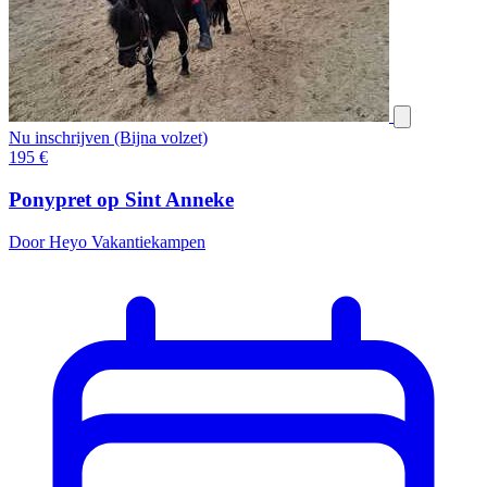
Nu inschrijven (Bijna volzet)
195
€
Ponypret op Sint Anneke
Door Heyo Vakantiekampen