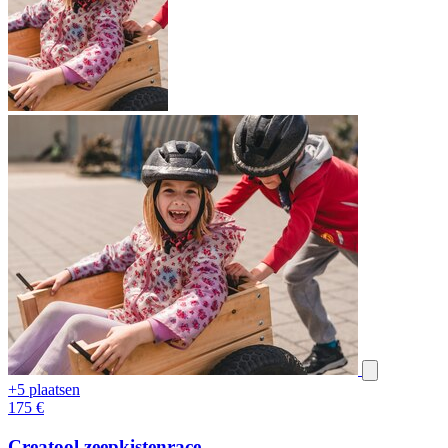
+5 plaatsen
175
€
Creatool zeepkistenrace