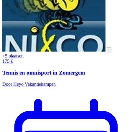
+5 plaatsen
175
€
Tennis en omnisport in Zomergem
Door Heyo Vakantiekampen