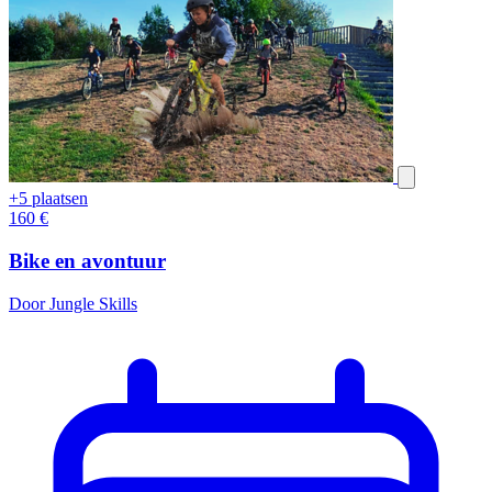
+5 plaatsen
160
€
Bike en avontuur
Door Jungle Skills