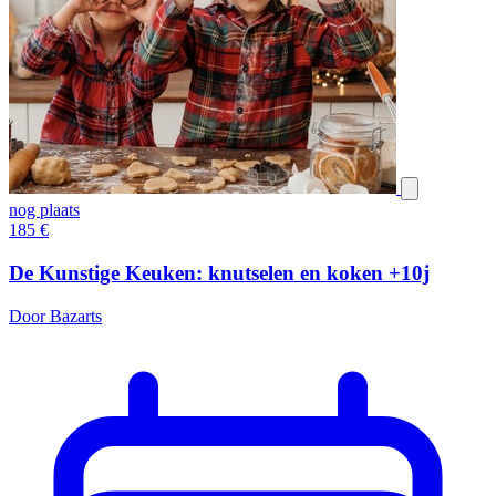
nog plaats
185
€
De Kunstige Keuken: knutselen en koken +10j
Door Bazarts