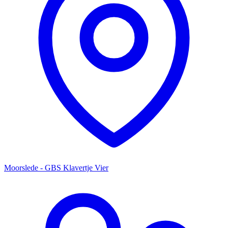
Moorslede - GBS Klavertje Vier