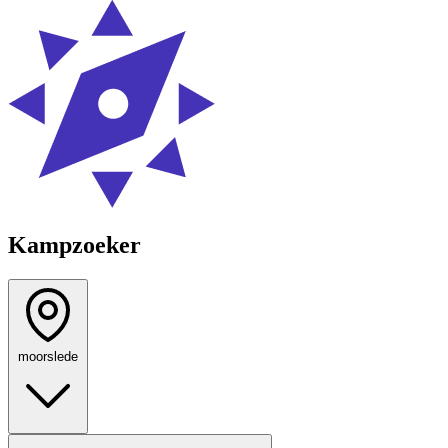
Kampzoeker
moorslede