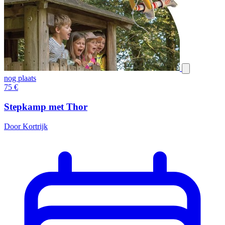
nog plaats
75
€
Stepkamp met Thor
Door Kortrijk