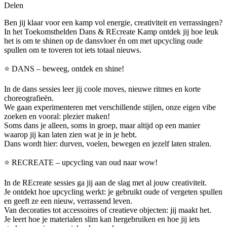
Delen
Ben jij klaar voor een kamp vol energie, creativiteit en verrassingen?
In het Toekomsthelden Dans & REcreate Kamp ontdek jij hoe leuk
het is om te shinen op de dansvloer én om met upcycling oude
spullen om te toveren tot iets totaal nieuws.
⭐ DANS – beweeg, ontdek en shine!
In de dans sessies leer jij coole moves, nieuwe ritmes en korte
choreografieën.
We gaan experimenteren met verschillende stijlen, onze eigen vibe
zoeken en vooral: plezier maken!
Soms dans je alleen, soms in groep, maar altijd op een manier
waarop jij kan laten zien wat je in je hebt.
Dans wordt hier: durven, voelen, bewegen en jezelf laten stralen.
⭐ RECREATE – upcycling van oud naar wow!
In de REcreate sessies ga jij aan de slag met al jouw creativiteit.
Je ontdekt hoe upcycling werkt: je gebruikt oude of vergeten spullen
en geeft ze een nieuw, verrassend leven.
Van decoraties tot accessoires of creatieve objecten: jij maakt het.
Je leert hoe je materialen slim kan hergebruiken en hoe jij iets