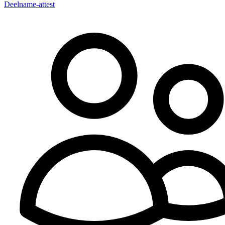
Deelname-attest